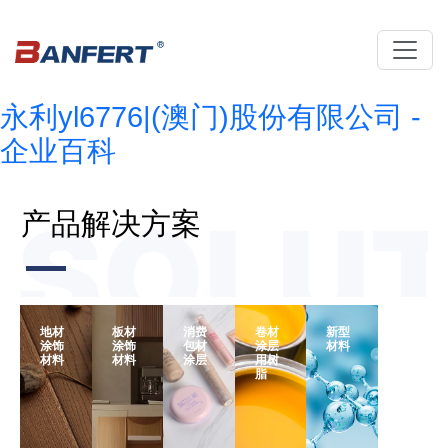
持续深耕地材领域19年
值得信赖的合作伙伴
Having continuously and deeply explored the field of flooring for 19 years
永利yl6776|(澳门)股份有限公司 -
企业百科
Previous
Next
产品解决方案
地材
板材
消费
卷材
新型
涂饰
涂饰
包材
涂层
材料
材料
材料
涂层
用树
脂