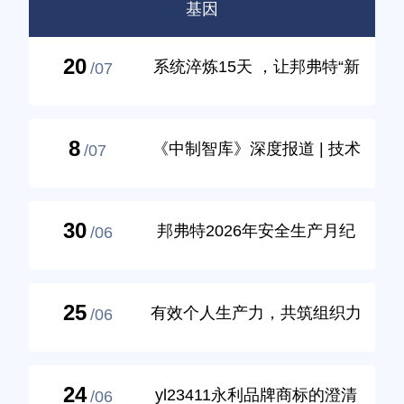
基因
20
系统淬炼15天 ，让邦弗特“新
/07
兵连”的每一份潜力精准“破
壳”！
8
《中制智库》深度报道 | 技术
/07
反向出海！这家湘企凭什么让
美国巨头花钱买专利？
30
邦弗特2026年安全生产月纪
/06
实，多图来袭→
25
有效个人生产力，共筑组织力
/06
| 邦弗特EPP培训圆满举行！
24
yl23411永利品牌商标的澄清
/06